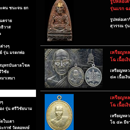
รูปหล่อเ
ชนะคน ชนะจน ยก
รุ่นแรก ฉ
รูปหล่อเตา
รันตราย
สุวรรณ รุ่
าธิวาส
๒
ต่างๆ
เหรียญหลว
 รุ่น มรดกพ่อ
โฉ เนื้อเง
มสมุทรบันดาลโชค
เหรียญหลวง
วิชัย
๔๓ เนื้อเงิ
หลมาเทมา
เหรียญหลว
งๆ
โฉ เนื้อเง
 รุ่น ศรีวิชัยนาม
เหรียญหลวงพ
ัดในเตา
โฉ ๔๓ มีจา
ระกาฬ วัดคอหงษ์