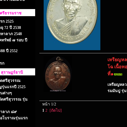
ครศรีธรรมราช
แรก 2525
ุ 72 ปี 2538
ามหาลาภ 2548
ทรัพย์ ๗ รอบ ปี
88 ปี 2552
เหรียญหลว
แรก
โฉ เนื้อท
 สุราษฏร์ธานี
ที่๑
ัดศรีสุวรรณ
เหรียญหลวง
รุ่นแรกปี 2525
รมมันปู รุ
่นต่างๆ
ัดศรีสุวรรณ รุ่น
หน้า 1/2
1
2
[ถัดไป]
มหาลาภ ๘๙
่อโบราณรุ่นแรก