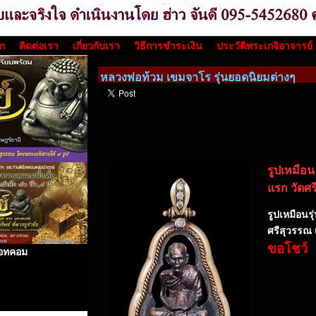
รก
ติดต่อเรา
เกี่ยวกับเรา
วิธีการชำระเงิน
ประวัติพระเกจิอาจารย์
หลวงพ่อท้วม เขมจาโร รุ่นยอดนิยมต่างๆ
รูปเหมือน
แรก วัดศร
รูปเหมือนร
ศรีสุวรรณ 
ขอโชว์
 ดอทคอม