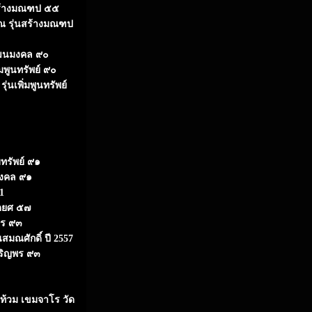
สร้างมณฑป ๕๕
รณ รุ่นสร้างมณฑป
วัฒนมงคล ๙๐
่มพูนทรัพย์ ๙๐
่นเพิ่มพูนทรัพย์
บทรัพย์ ๙๑
มงคล ๙๑
1
ัดยศ ๕๗
พร ๙๓
นสมณศักดิ์ ปี 2557
จริญพร ๙๓
่ท้วม เขมจาโร วัด