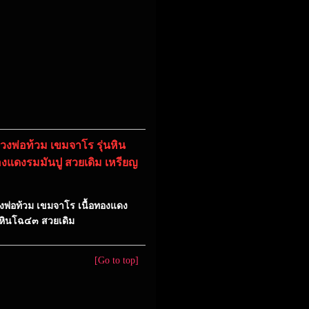
งพ่อท้วม เขมจาโร รุ่นหิน
องแดงรมมันปู สวยเดิม เหรียญ
พ่อท้วม เขมจาโร เนื้อทองแดง
่นหินโฉ๔๓ สวยเดิม
[Go to top]