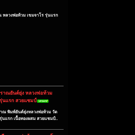
าน หลวงพ่อท้วม เขมจาโร รุ่นแรก
ราณยันต์ยุ่ง หลวงพ่อท้วม
รุ่นแรก สวยแชมป์
ณ พิมพ์ยันต์ยุ่งหลวงพ่อท้วม วัด
รุ่นแรก เนื้อทองผสม สวยแชมป์..