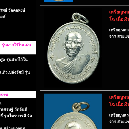
ัพย์ วัดคอหงษ์
เหรียญหลว
งษ์
โฉ เนื้อเ
เหรียญหลวงพ
จาร สวยแช
ุ่นฝากใว้ในเเผ่น
ูล รุ่นฝากไว้ใน
้วเปล่งรัศมี รุ่น
รมราช
เหรียญหลว
น
โฉ เนื้อเ
าเศรษฐี วัดจันดี
เหรียญหลวงพ
์ รุ่นไตรบารมี วัด
จาร สวยแชม
รุ่น สร้างมณฑป