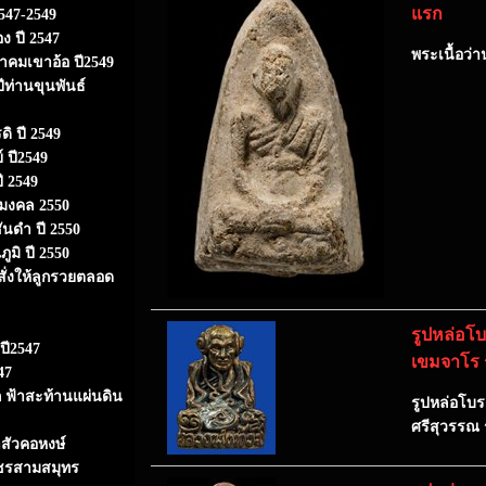
แรก
547-2549
ง ปี 2547
พระเนื้อว่
ธาคมเขาอ้อ ปี2549
ีท่านขุนพันธ์
ิ ปี 2549
 ปี2549
ี 2549
ามงคล 2550
ันดำ ปี 2550
ูมิ ปี 2550
สั่งให้ลูกรวยตลอด
รูปหล่อโบ
ปี2547
เขมจาโร 
47
 ฟ้าสะท้านแผ่นดิน
รูปหล่อโบรา
ศรีสุวรรณ 
าสัวคอหงษ์
พชรสามสมุทร