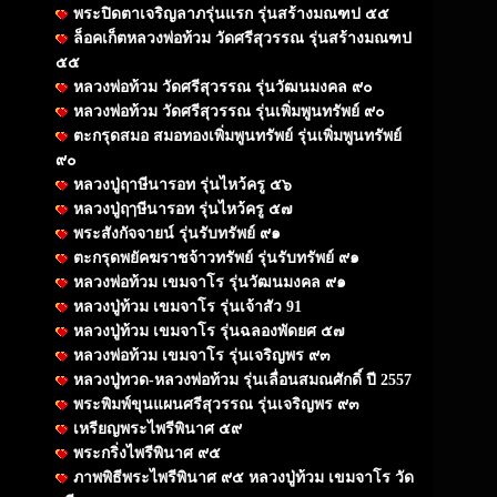
พระปิดตาเจริญลาภรุ่นแรก รุ่นสร้างมณฑป ๕๕
ล็อคเก็ตหลวงพ่อท้วม วัดศรีสุวรรณ รุ่นสร้างมณฑป
๕๕
หลวงพ่อท้วม วัดศรีสุวรรณ รุ่นวัฒนมงคล ๙๐
หลวงพ่อท้วม วัดศรีสุวรรณ รุ่นเพิ่มพูนทรัพย์ ๙๐
ตะกรุดสมอ สมอทองเพิ่มพูนทรัพย์ รุ่นเพิ่มพูนทรัพย์
๙๐
หลวงปู่ฤาษีนารอท รุ่นไหว้ครู ๕๖
หลวงปู่ฤๅษีนารอท รุ่นไหว้ครู ๕๗
พระสังกัจจายน์ รุ่นรับทรัพย์ ๙๑
ตะกรุดพยัคฆราชจ้าวทรัพย์ รุ่นรับทรัพย์ ๙๑
หลวงพ่อท้วม เขมจาโร รุ่นวัฒนมงคล ๙๑
หลวงปู่ท้วม เขมจาโร รุ่นเจ้าสัว 91
หลวงปู่ท้วม เขมจาโร รุ่นฉลองพัดยศ ๕๗
หลวงพ่อท้วม เขมจาโร รุ่นเจริญพร ๙๓
หลวงปู่ทวด-หลวงพ่อท้วม รุ่นเลื่อนสมณศักดิ์ ปี 2557
พระพิมพ์ขุนแผนศรีสุวรรณ รุ่นเจริญพร ๙๓
เหรียญพระไพรีพินาศ ๕๙
พระกริ่งไพรีพินาศ ๙๕
ภาพพิธีพระไพรีพินาศ ๙๕ หลวงปู่ท้วม เขมจาโร วัด