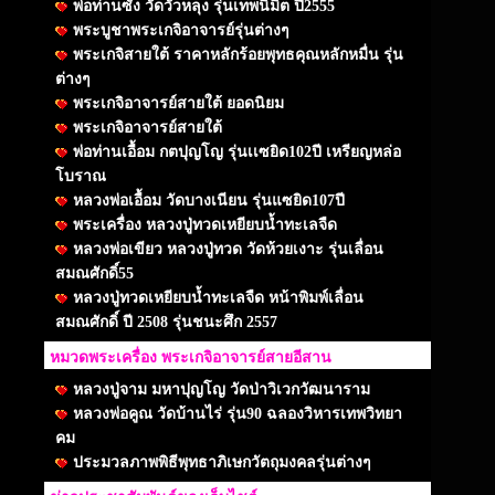
พ่อท่านซัง วัดวัวหลุง รุ่นเทพนิมิต ปี2555
พระบูชาพระเกจิอาจารย์รุ่นต่างๆ
พระเกจิสายใต้ ราคาหลักร้อยพุทธคุณหลักหมื่น รุ่น
ต่างๆ
พระเกจิอาจารย์สายใต้ ยอดนิยม
พระเกจิอาจารย์สายใต้
พ่อท่านเอื้อม กตปุญโญ รุ่นเเซยิด102ปี เหรียญหล่อ
โบราณ
หลวงพ่อเอื้อม วัดบางเนียน รุ่นแซยิด107ปี
พระเครื่อง หลวงปู่ทวดเหยียบน้ำทะเลจืด
หลวงพ่อเขียว หลวงปู่ทวด วัดห้วยเงาะ รุ่นเลื่อน
สมณศักดิ์55
หลวงปู่ทวดเหยียบน้ำทะเลจืด หน้าพิมพ์เลื่อน
สมณศักดิ์ ปี 2508 รุ่นชนะศึก 2557
หมวดพระเครื่อง พระเกจิอาจารย์สายอีสาน
หลวงปู่จาม มหาปุญโญ วัดป่าวิเวกวัฒนาราม
หลวงพ่อคูณ วัดบ้านไร่ รุ่น90 ฉลองวิหารเทพวิทยา
คม
ประมวลภาพพิธีพุทธาภิเษกวัตถุมงคลรุ่นต่างๆ