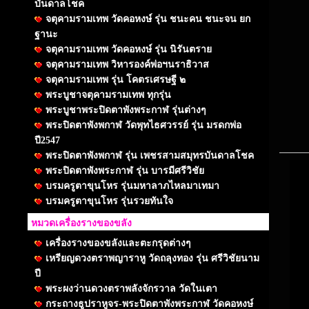
บันดาลโชค
จตุคามรามเทพ วัดคอหงษ์ รุ่น ชนะคน ชนะจน ยก
ฐานะ
จตุคามรามเทพ วัดคอหงษ์ รุ่น นิรันตราย
จตุคามรามเทพ วิหารองค์พ่อฯนราธิวาส
จตุคามรามเทพ รุ่น โคตรเศรษฐี ๒
พระบูชาจตุคามรามเทพ ทุกรุ่น
พระบูชาพระปิดตาพังพระกาฬ รุ่นต่างๆ
พระปิดตาพังพกาฬ วัดพุทไธศวรรย์ รุ่น มรดกพ่อ
ปี2547
พระปิดตาพังพกาฬ รุ่น เพชรสามสมุทรบันดาลโชค
พระปิดตาพังพระกาฬ รุ่น บารมีศรีวิชัย
บรมครูตาขุนโหร รุ่นมหาลาภไหลมาเทมา
บรมครูตาขุนโหร รุ่นรวยทันใจ
หมวดเครื่องรางของขลัง
เครื่องรางของขลังและตะกรุดต่างๆ
เหรียญดวงตราพญาราหู วัดถลุงทอง รุ่น ศรีวิชัยนาม
ปี
พระผงว่านดวงตราพลังจักรวาล วัดในเตา
กระถางธูปราหูจร-พระปิดตาพังพระกาฬ วัดคอหงษ์