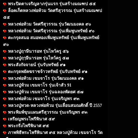
พระปิดตาเจริญลาภรุ่นแรก รุ่นสร้างมณฑป ๕๕
ล็อคเก็ตหลวงพ่อท้วม วัดศรีสุวรรณ รุ่นสร้างมณฑป
๕๕
หลวงพ่อท้วม วัดศรีสุวรรณ รุ่นวัฒนมงคล ๙๐
หลวงพ่อท้วม วัดศรีสุวรรณ รุ่นเพิ่มพูนทรัพย์ ๙๐
ตะกรุดสมอ สมอทองเพิ่มพูนทรัพย์ รุ่นเพิ่มพูนทรัพย์
๙๐
หลวงปู่ฤาษีนารอท รุ่นไหว้ครู ๕๖
หลวงปู่ฤๅษีนารอท รุ่นไหว้ครู ๕๗
พระสังกัจจายน์ รุ่นรับทรัพย์ ๙๑
ตะกรุดพยัคฆราชจ้าวทรัพย์ รุ่นรับทรัพย์ ๙๑
หลวงพ่อท้วม เขมจาโร รุ่นวัฒนมงคล ๙๑
หลวงปู่ท้วม เขมจาโร รุ่นเจ้าสัว 91
หลวงปู่ท้วม เขมจาโร รุ่นฉลองพัดยศ ๕๗
หลวงพ่อท้วม เขมจาโร รุ่นเจริญพร ๙๓
หลวงปู่ทวด-หลวงพ่อท้วม รุ่นเลื่อนสมณศักดิ์ ปี 2557
พระพิมพ์ขุนแผนศรีสุวรรณ รุ่นเจริญพร ๙๓
เหรียญพระไพรีพินาศ ๕๙
พระกริ่งไพรีพินาศ ๙๕
ภาพพิธีพระไพรีพินาศ ๙๕ หลวงปู่ท้วม เขมจาโร วัด