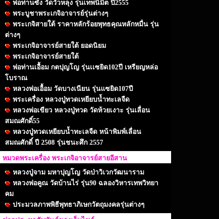
พ่อท่านซัง วัดวัวหลุง รุ่นเทพนิมิต ปี2555
พระบูชาพระเกจิอาจารย์รุ่นต่างๆ
พระเกจิสายใต้ ราคาหลักร้อยพุทธคุณหลักหมื่น รุ่น
ต่างๆ
พระเกจิอาจารย์สายใต้ ยอดนิยม
พระเกจิอาจารย์สายใต้
พ่อท่านเอื้อม กตปุญโญ รุ่นเเซยิด102ปี เหรียญหล่อ
โบราณ
หลวงพ่อเอื้อม วัดบางเนียน รุ่นแซยิด107ปี
พระเครื่อง หลวงปู่ทวดเหยียบน้ำทะเลจืด
หลวงพ่อเขียว หลวงปู่ทวด วัดห้วยเงาะ รุ่นเลื่อน
สมณศักดิ์55
หลวงปู่ทวดเหยียบน้ำทะเลจืด หน้าพิมพ์เลื่อน
สมณศักดิ์ ปี 2508 รุ่นชนะศึก 2557
หมวดพระเครื่อง พระเกจิอาจารย์สายอีสาน
หลวงปู่จาม มหาปุญโญ วัดป่าวิเวกวัฒนาราม
หลวงพ่อคูณ วัดบ้านไร่ รุ่น90 ฉลองวิหารเทพวิทยา
คม
ประมวลภาพพิธีพุทธาภิเษกวัตถุมงคลรุ่นต่างๆ