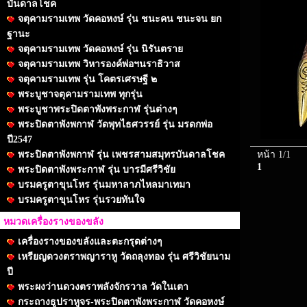
บันดาลโชค
จตุคามรามเทพ วัดคอหงษ์ รุ่น ชนะคน ชนะจน ยก
ฐานะ
จตุคามรามเทพ วัดคอหงษ์ รุ่น นิรันตราย
จตุคามรามเทพ วิหารองค์พ่อฯนราธิวาส
จตุคามรามเทพ รุ่น โคตรเศรษฐี ๒
พระบูชาจตุคามรามเทพ ทุกรุ่น
พระบูชาพระปิดตาพังพระกาฬ รุ่นต่างๆ
พระปิดตาพังพกาฬ วัดพุทไธศวรรย์ รุ่น มรดกพ่อ
ปี2547
พระปิดตาพังพกาฬ รุ่น เพชรสามสมุทรบันดาลโชค
หน้า 1/1
1
พระปิดตาพังพระกาฬ รุ่น บารมีศรีวิชัย
บรมครูตาขุนโหร รุ่นมหาลาภไหลมาเทมา
บรมครูตาขุนโหร รุ่นรวยทันใจ
หมวดเครื่องรางของขลัง
เครื่องรางของขลังและตะกรุดต่างๆ
เหรียญดวงตราพญาราหู วัดถลุงทอง รุ่น ศรีวิชัยนาม
ปี
พระผงว่านดวงตราพลังจักรวาล วัดในเตา
กระถางธูปราหูจร-พระปิดตาพังพระกาฬ วัดคอหงษ์