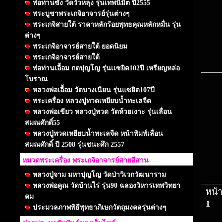
พ่อท่านซัง วัดวัวหลุง รุ่นเทพนิมิต ปี2555
พระบูชาพระเกจิอาจารย์รุ่นต่างๆ
พระเกจิสายใต้ ราคาหลักร้อยพุทธคุณหลักหมื่น รุ่น
ต่างๆ
พระเกจิอาจารย์สายใต้ ยอดนิยม
พระเกจิอาจารย์สายใต้
พ่อท่านเอื้อม กตปุญโญ รุ่นเเซยิด102ปี เหรียญหล่อ
โบราณ
หลวงพ่อเอื้อม วัดบางเนียน รุ่นแซยิด107ปี
พระเครื่อง หลวงปู่ทวดเหยียบน้ำทะเลจืด
หลวงพ่อเขียว หลวงปู่ทวด วัดห้วยเงาะ รุ่นเลื่อน
สมณศักดิ์55
หลวงปู่ทวดเหยียบน้ำทะเลจืด หน้าพิมพ์เลื่อน
สมณศักดิ์ ปี 2508 รุ่นชนะศึก 2557
หมวดพระเครื่อง พระเกจิอาจารย์สายอีสาน
หลวงปู่จาม มหาปุญโญ วัดป่าวิเวกวัฒนาราม
หลวงพ่อคูณ วัดบ้านไร่ รุ่น90 ฉลองวิหารเทพวิทยา
หน้า
คม
1
ประมวลภาพพิธีพุทธาภิเษกวัตถุมงคลรุ่นต่างๆ