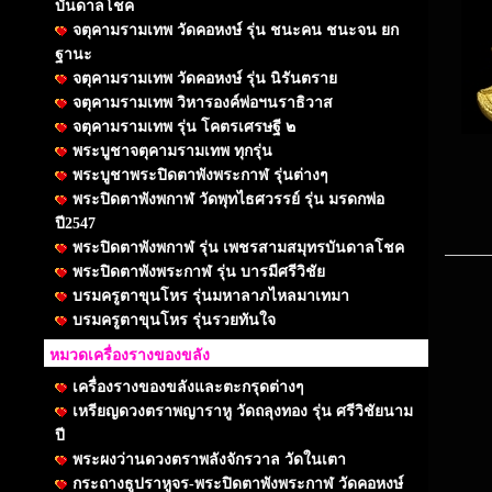
บันดาลโชค
จตุคามรามเทพ วัดคอหงษ์ รุ่น ชนะคน ชนะจน ยก
ฐานะ
จตุคามรามเทพ วัดคอหงษ์ รุ่น นิรันตราย
จตุคามรามเทพ วิหารองค์พ่อฯนราธิวาส
จตุคามรามเทพ รุ่น โคตรเศรษฐี ๒
พระบูชาจตุคามรามเทพ ทุกรุ่น
พระบูชาพระปิดตาพังพระกาฬ รุ่นต่างๆ
พระปิดตาพังพกาฬ วัดพุทไธศวรรย์ รุ่น มรดกพ่อ
ปี2547
พระปิดตาพังพกาฬ รุ่น เพชรสามสมุทรบันดาลโชค
พระปิดตาพังพระกาฬ รุ่น บารมีศรีวิชัย
บรมครูตาขุนโหร รุ่นมหาลาภไหลมาเทมา
บรมครูตาขุนโหร รุ่นรวยทันใจ
หมวดเครื่องรางของขลัง
เครื่องรางของขลังและตะกรุดต่างๆ
เหรียญดวงตราพญาราหู วัดถลุงทอง รุ่น ศรีวิชัยนาม
ปี
พระผงว่านดวงตราพลังจักรวาล วัดในเตา
กระถางธูปราหูจร-พระปิดตาพังพระกาฬ วัดคอหงษ์