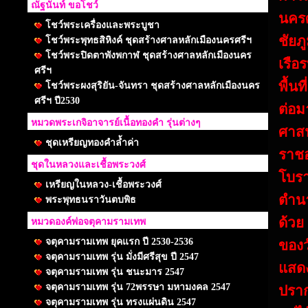
ณัฐนันท์ ขอโชว์
นครศ
โชว์พระเครื่องและพระบูชา
ชัยภู
โชว์พระพุทธสิหิงค์ ชุดสร้างศาลหลักเมืองนครศรีฯ
โชว์พระปิดตาพังพกาฬ ชุดสร้างศาลหลักเมืองนคร
เรือ
ศรีฯ
พื้น
โชว์พระผงสุริยัน-จันทรา ชุดสร้างศาลหลักเมืองนคร
ศรีฯ ปี2530
ต่อม
หมวดพระเกจิอาจารย์เนื้อทองคำ รุ่นต่างๆ
ศาส
ชุดเหรียญทองคำล้ำค่า
ราชอ
ชุดในหลวงและเชื้อพระวงศ์
โบรา
เหรียญในหลวง-เชื้อพระวงศ์
ตำนา
พระพุทธนราวันตบพิธ
ด้วย
หมวดองค์พ่อจตุคามรามเทพ
จตุคามรามเทพ ยุคแรก ปี 2530-2536
ของว
จตุคามรามเทพ รุ่น มั่งมีศรีสุข ปี 2547
แสด
จตุคามรามเทพ รุ่น ชนะมาร 2547
จตุคามรามเทพ รุ่น 72พรรษา มหามงคล 2547
ปราก
จตุคามรามเทพ รุ่น ทรงแผ่นดิน 2547