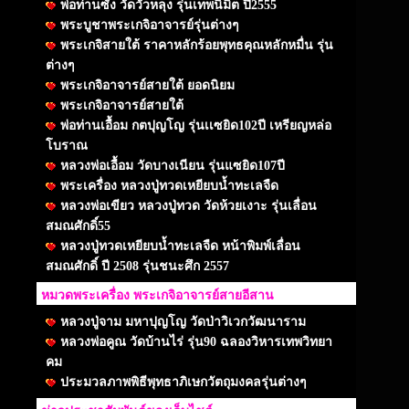
พ่อท่านซัง วัดวัวหลุง รุ่นเทพนิมิต ปี2555
พระบูชาพระเกจิอาจารย์รุ่นต่างๆ
พระเกจิสายใต้ ราคาหลักร้อยพุทธคุณหลักหมื่น รุ่น
ต่างๆ
พระเกจิอาจารย์สายใต้ ยอดนิยม
พระเกจิอาจารย์สายใต้
พ่อท่านเอื้อม กตปุญโญ รุ่นเเซยิด102ปี เหรียญหล่อ
โบราณ
หลวงพ่อเอื้อม วัดบางเนียน รุ่นแซยิด107ปี
พระเครื่อง หลวงปู่ทวดเหยียบน้ำทะเลจืด
หลวงพ่อเขียว หลวงปู่ทวด วัดห้วยเงาะ รุ่นเลื่อน
สมณศักดิ์55
หลวงปู่ทวดเหยียบน้ำทะเลจืด หน้าพิมพ์เลื่อน
สมณศักดิ์ ปี 2508 รุ่นชนะศึก 2557
หมวดพระเครื่อง พระเกจิอาจารย์สายอีสาน
หลวงปู่จาม มหาปุญโญ วัดป่าวิเวกวัฒนาราม
หลวงพ่อคูณ วัดบ้านไร่ รุ่น90 ฉลองวิหารเทพวิทยา
คม
ประมวลภาพพิธีพุทธาภิเษกวัตถุมงคลรุ่นต่างๆ