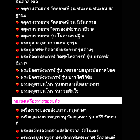
บันดาลโชค
จตุคามรามเทพ วัดคอหงษ์ รุ่น ชนะคน ชนะจน ยก
ฐานะ
จตุคามรามเทพ วัดคอหงษ์ รุ่น นิรันตราย
จตุคามรามเทพ วิหารองค์พ่อฯนราธิวาส
จตุคามรามเทพ รุ่น โคตรเศรษฐี ๒
พระบูชาจตุคามรามเทพ ทุกรุ่น
พระบูชาพระปิดตาพังพระกาฬ รุ่นต่างๆ
พระปิดตาพังพกาฬ วัดพุทไธศวรรย์ รุ่น มรดกพ่อ
ปี2547
พระปิดตาพังพกาฬ รุ่น เพชรสามสมุทรบันดาลโชค
พระปิดตาพังพระกาฬ รุ่น บารมีศรีวิชัย
บรมครูตาขุนโหร รุ่นมหาลาภไหลมาเทมา
บรมครูตาขุนโหร รุ่นรวยทันใจ
หมวดเครื่องรางของขลัง
เครื่องรางของขลังและตะกรุดต่างๆ
เหรียญดวงตราพญาราหู วัดถลุงทอง รุ่น ศรีวิชัยนาม
ปี
พระผงว่านดวงตราพลังจักรวาล วัดในเตา
กระถางธูปราหูจร-พระปิดตาพังพระกาฬ วัดคอหงษ์