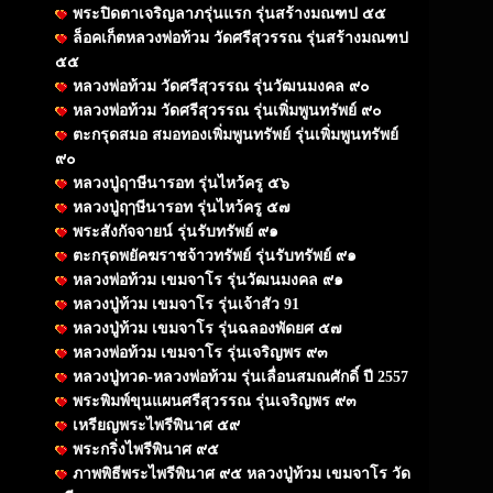
พระปิดตาเจริญลาภรุ่นแรก รุ่นสร้างมณฑป ๕๕
ล็อคเก็ตหลวงพ่อท้วม วัดศรีสุวรรณ รุ่นสร้างมณฑป
๕๕
หลวงพ่อท้วม วัดศรีสุวรรณ รุ่นวัฒนมงคล ๙๐
หลวงพ่อท้วม วัดศรีสุวรรณ รุ่นเพิ่มพูนทรัพย์ ๙๐
ตะกรุดสมอ สมอทองเพิ่มพูนทรัพย์ รุ่นเพิ่มพูนทรัพย์
๙๐
หลวงปู่ฤาษีนารอท รุ่นไหว้ครู ๕๖
หลวงปู่ฤๅษีนารอท รุ่นไหว้ครู ๕๗
พระสังกัจจายน์ รุ่นรับทรัพย์ ๙๑
ตะกรุดพยัคฆราชจ้าวทรัพย์ รุ่นรับทรัพย์ ๙๑
หลวงพ่อท้วม เขมจาโร รุ่นวัฒนมงคล ๙๑
หลวงปู่ท้วม เขมจาโร รุ่นเจ้าสัว 91
หลวงปู่ท้วม เขมจาโร รุ่นฉลองพัดยศ ๕๗
หลวงพ่อท้วม เขมจาโร รุ่นเจริญพร ๙๓
หลวงปู่ทวด-หลวงพ่อท้วม รุ่นเลื่อนสมณศักดิ์ ปี 2557
พระพิมพ์ขุนแผนศรีสุวรรณ รุ่นเจริญพร ๙๓
เหรียญพระไพรีพินาศ ๕๙
พระกริ่งไพรีพินาศ ๙๕
ภาพพิธีพระไพรีพินาศ ๙๕ หลวงปู่ท้วม เขมจาโร วัด