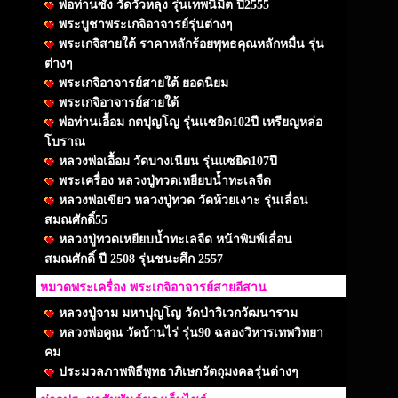
พ่อท่านซัง วัดวัวหลุง รุ่นเทพนิมิต ปี2555
พระบูชาพระเกจิอาจารย์รุ่นต่างๆ
พระเกจิสายใต้ ราคาหลักร้อยพุทธคุณหลักหมื่น รุ่น
ต่างๆ
พระเกจิอาจารย์สายใต้ ยอดนิยม
พระเกจิอาจารย์สายใต้
พ่อท่านเอื้อม กตปุญโญ รุ่นเเซยิด102ปี เหรียญหล่อ
โบราณ
หลวงพ่อเอื้อม วัดบางเนียน รุ่นแซยิด107ปี
พระเครื่อง หลวงปู่ทวดเหยียบน้ำทะเลจืด
หลวงพ่อเขียว หลวงปู่ทวด วัดห้วยเงาะ รุ่นเลื่อน
สมณศักดิ์55
หลวงปู่ทวดเหยียบน้ำทะเลจืด หน้าพิมพ์เลื่อน
สมณศักดิ์ ปี 2508 รุ่นชนะศึก 2557
หมวดพระเครื่อง พระเกจิอาจารย์สายอีสาน
หลวงปู่จาม มหาปุญโญ วัดป่าวิเวกวัฒนาราม
หลวงพ่อคูณ วัดบ้านไร่ รุ่น90 ฉลองวิหารเทพวิทยา
คม
ประมวลภาพพิธีพุทธาภิเษกวัตถุมงคลรุ่นต่างๆ