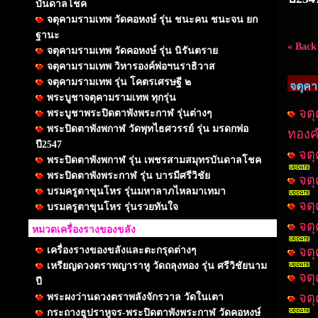
บันดาลโชค
จตุคามรามเทพ วัดคอหงษ์ รุ่น ชนะคน ชนะจน ยก
ฐานะ
« Back
จตุคามรามเทพ วัดคอหงษ์ รุ่น นิรันตราย
จตุคามรามเทพ วิหารองค์พ่อฯนราธิวาส
จตุคามรามเทพ รุ่น โคตรเศรษฐี ๒
จตุค
พระบูชาจตุคามรามเทพ ทุกรุ่น
จตุ
พระบูชาพระปิดตาพังพระกาฬ รุ่นต่างๆ
พระปิดตาพังพกาฬ วัดพุทไธศวรรย์ รุ่น มรดกพ่อ
ทองค
ปี2547
จตุ
พระปิดตาพังพกาฬ รุ่น เพชรสามสมุทรบันดาลโชค
พระปิดตาพังพระกาฬ รุ่น บารมีศรีวิชัย
จตุ
บรมครูตาขุนโหร รุ่นมหาลาภไหลมาเทมา
จตุ
บรมครูตาขุนโหร รุ่นรวยทันใจ
จตุ
หมวดเครื่องรางของขลัง
เครื่องรางของขลังและตะกรุดต่างๆ
จตุ
เหรียญดวงตราพญาราหู วัดถลุงทอง รุ่น ศรีวิชัยนาม
จตุ
ปี
จตุ
พระผงว่านดวงตราพลังจักรวาล วัดในเตา
กระถางธูปราหูจร-พระปิดตาพังพระกาฬ วัดคอหงษ์