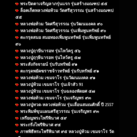
พระปิดตาเจริญลาภรุ่นแรก รุ่นสร้างมณฑป ๕๕
ล็อคเก็ตหลวงพ่อท้วม วัดศรีสุวรรณ รุ่นสร้างมณฑป
๕๕
หลวงพ่อท้วม วัดศรีสุวรรณ รุ่นวัฒนมงคล ๙๐
หลวงพ่อท้วม วัดศรีสุวรรณ รุ่นเพิ่มพูนทรัพย์ ๙๐
ตะกรุดสมอ สมอทองเพิ่มพูนทรัพย์ รุ่นเพิ่มพูนทรัพย์
๙๐
หลวงปู่ฤาษีนารอท รุ่นไหว้ครู ๕๖
หลวงปู่ฤๅษีนารอท รุ่นไหว้ครู ๕๗
พระสังกัจจายน์ รุ่นรับทรัพย์ ๙๑
ตะกรุดพยัคฆราชจ้าวทรัพย์ รุ่นรับทรัพย์ ๙๑
หลวงพ่อท้วม เขมจาโร รุ่นวัฒนมงคล ๙๑
หลวงปู่ท้วม เขมจาโร รุ่นเจ้าสัว 91
หลวงปู่ท้วม เขมจาโร รุ่นฉลองพัดยศ ๕๗
หลวงพ่อท้วม เขมจาโร รุ่นเจริญพร ๙๓
หลวงปู่ทวด-หลวงพ่อท้วม รุ่นเลื่อนสมณศักดิ์ ปี 2557
พระพิมพ์ขุนแผนศรีสุวรรณ รุ่นเจริญพร ๙๓
เหรียญพระไพรีพินาศ ๕๙
พระกริ่งไพรีพินาศ ๙๕
ภาพพิธีพระไพรีพินาศ ๙๕ หลวงปู่ท้วม เขมจาโร วัด