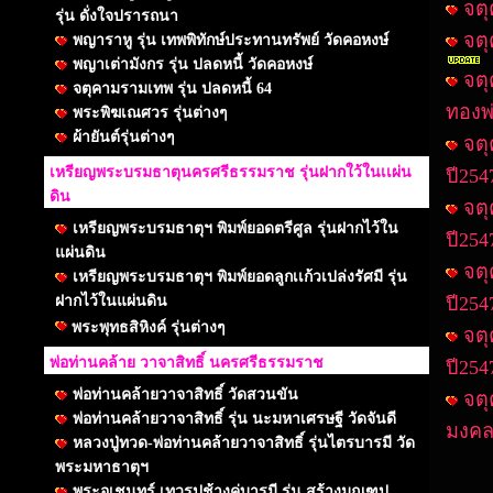
จตุ
รุ่น ดั่งใจปรารถนา
จตุ
พญาราหู รุ่น เทพพิทักษ์ประทานทรัพย์ วัดคอหงษ์
พญาเต่ามังกร รุ่น ปลดหนี้ วัดคอหงษ์
จตุ
จตุคามรามเทพ รุ่น ปลดหนี้ 64
ทองพ
พระพิฆเณศวร รุ่นต่างๆ
ผ้ายันต์รุ่นต่างๆ
จตุ
เหรียญพระบรมธาตุนครศรีธรรมราช รุ่นฝากใว้ในเเผ่น
ปี254
ดิน
จตุ
เหรียญพระบรมธาตุฯ พิมพ์ยอดตรีศูล รุ่นฝากไว้ใน
ปี254
แผ่นดิน
จตุ
เหรียญพระบรมธาตุฯ พิมพ์ยอดลูกเเก้วเปล่งรัศมี รุ่น
ฝากไว้ในแผ่นดิน
ปี254
พระพุทธสิหิงค์ รุ่นต่างๆ
จตุ
พ่อท่านคล้าย วาจาสิทธิ์ นครศรีธรรมราช
ปี254
พ่อท่านคล้ายวาจาสิทธิ์ วัดสวนขัน
จตุ
พ่อท่านคล้ายวาจาสิทธิ์ รุ่น นะมหาเศรษฐี วัดจันดี
มงคล
หลวงปู่ทวด-พ่อท่านคล้ายวาจาสิทธิ์ รุ่นไตรบารมี วัด
พระมหาธาตุฯ
พระอุเชนทร์ เทวรูปช้างคู่บารมี รุ่น สร้างมณฑป