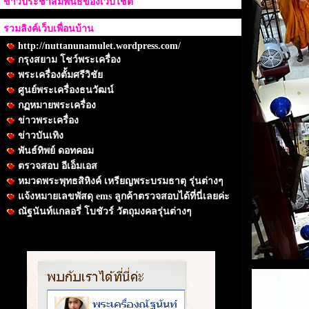
ข่าวประชาสัมพันธ์ของเว็บไชต์
รวมลิงค์เว็บเพื่อนบ้าน
http://nuttanunamulet.wordpress.com/
กรุงสยาม โชว์พระเครื่อง
พระเครื่องตั้มศรีวิชัย
ศูนย์พระเครื่องธนวัฒน์
กฏหมายพระเครื่อง
ข่าวพระเครื่อง
ข่าวบันเทิง
พันธ์ทิพย์ ดอทคอม
ตรวจสอบ อีเอ็มเอส
หมวดพระพุทธสิหิงค์ เหรียญพระบรมธาตุ รุ่นต่างๆ
แจ้งหมายเลขพัสดุ ems ลูกค้าตรวจสอบได้ที่นี่เลยค่ะ
ณัฐนันท์แกลอรี่ โบชัวร์ วัตถุมงคลรุ่นต่างๆ