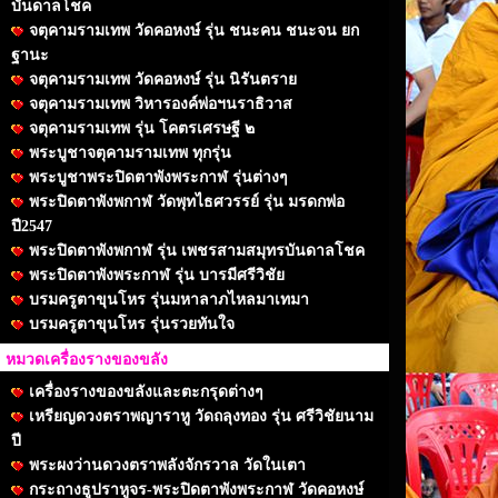
บันดาลโชค
จตุคามรามเทพ วัดคอหงษ์ รุ่น ชนะคน ชนะจน ยก
ฐานะ
จตุคามรามเทพ วัดคอหงษ์ รุ่น นิรันตราย
จตุคามรามเทพ วิหารองค์พ่อฯนราธิวาส
จตุคามรามเทพ รุ่น โคตรเศรษฐี ๒
พระบูชาจตุคามรามเทพ ทุกรุ่น
พระบูชาพระปิดตาพังพระกาฬ รุ่นต่างๆ
พระปิดตาพังพกาฬ วัดพุทไธศวรรย์ รุ่น มรดกพ่อ
ปี2547
พระปิดตาพังพกาฬ รุ่น เพชรสามสมุทรบันดาลโชค
พระปิดตาพังพระกาฬ รุ่น บารมีศรีวิชัย
บรมครูตาขุนโหร รุ่นมหาลาภไหลมาเทมา
บรมครูตาขุนโหร รุ่นรวยทันใจ
หมวดเครื่องรางของขลัง
เครื่องรางของขลังและตะกรุดต่างๆ
เหรียญดวงตราพญาราหู วัดถลุงทอง รุ่น ศรีวิชัยนาม
ปี
พระผงว่านดวงตราพลังจักรวาล วัดในเตา
กระถางธูปราหูจร-พระปิดตาพังพระกาฬ วัดคอหงษ์