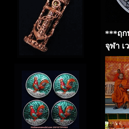
***ฤกษ
จุฬา เ