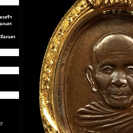
นครศรีฯ
ืองนคร
เมืองนคร
47