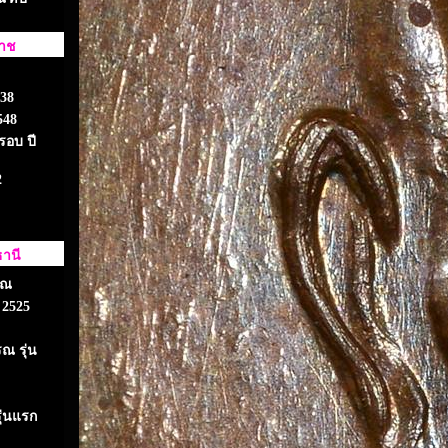
ราช
538
548
รอบ ปี
2
ธานี
รณ
 2525
ณ รุ่น
ุ่นแรก