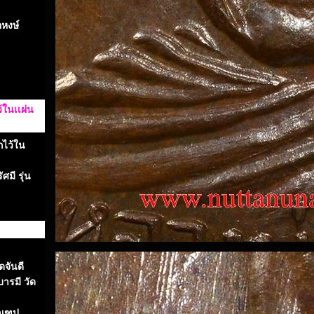
อหงษ์
ในเเผ่น
กไว้ใน
ศมี รุ่น
ดจันดี
บารมี วัด
งมณฑป