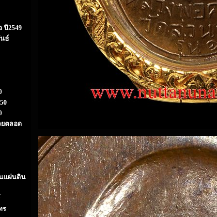
 ปี2549
นธ์
0
550
0
กรวยตลอด
นแผ่นดิน
ทร