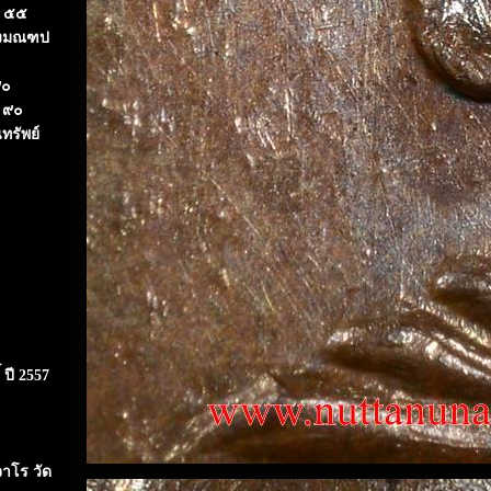
ป ๕๕
้างมณฑป
๙๐
์ ๙๐
ทรัพย์
 ปี 2557
จาโร วัด