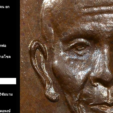
ะจน ยก
กพ่อ
ดาลโชค
วิชัยนาม
คอหงษ์