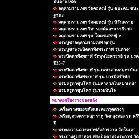
บันดาลโชค
จตุคามรามเทพ วัดคอหงษ์ รุ่น ชนะคน ชน
ฐานะ
จตุคามรามเทพ วัดคอหงษ์ รุ่น นิรันตราย
จตุคามรามเทพ วิหารองค์พ่อฯนราธิวาส
จตุคามรามเทพ รุ่น โคตรเศรษฐี ๒
พระบูชาจตุคามรามเทพ ทุกรุ่น
พระบูชาพระปิดตาพังพระกาฬ รุ่นต่างๆ
พระปิดตาพังพกาฬ วัดพุทไธศวรรย์ รุ่น มรด
ปี2547
พระปิดตาพังพกาฬ รุ่น เพชรสามสมุทรบัน
พระปิดตาพังพระกาฬ รุ่น บารมีศรีวิชัย
บรมครูตาขุนโหร รุ่นมหาลาภไหลมาเทมา
บรมครูตาขุนโหร รุ่นรวยทันใจ
หมวดเครื่องรางของขลัง
เครื่องรางของขลังและตะกรุดต่างๆ
เหรียญดวงตราพญาราหู วัดถลุงทอง รุ่น ศรี
ปี
พระผงว่านดวงตราพลังจักรวาล วัดในเตา
กระถางธูปราหูจร-พระปิดตาพังพระกาฬ วัด