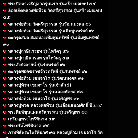
พระปิดตาเจริญลาภรุ่นแรก รุ่นสร้างมณฑป ๕๕
ล็อคเก็ตหลวงพ่อท้วม วัดศรีสุวรรณ รุ่นสร้างมณฑป
๕๕
หลวงพ่อท้วม วัดศรีสุวรรณ รุ่นวัฒนมงคล ๙๐
หลวงพ่อท้วม วัดศรีสุวรรณ รุ่นเพิ่มพูนทรัพย์ ๙๐
ตะกรุดสมอ สมอทองเพิ่มพูนทรัพย์ รุ่นเพิ่มพูนทรัพย์
๙๐
หลวงปู่ฤาษีนารอท รุ่นไหว้ครู ๕๖
หลวงปู่ฤๅษีนารอท รุ่นไหว้ครู ๕๗
พระสังกัจจายน์ รุ่นรับทรัพย์ ๙๑
ตะกรุดพยัคฆราชจ้าวทรัพย์ รุ่นรับทรัพย์ ๙๑
หลวงพ่อท้วม เขมจาโร รุ่นวัฒนมงคล ๙๑
หลวงปู่ท้วม เขมจาโร รุ่นเจ้าสัว 91
หลวงปู่ท้วม เขมจาโร รุ่นฉลองพัดยศ ๕๗
หลวงพ่อท้วม เขมจาโร รุ่นเจริญพร ๙๓
หลวงปู่ทวด-หลวงพ่อท้วม รุ่นเลื่อนสมณศักดิ์ ปี 2557
พระพิมพ์ขุนแผนศรีสุวรรณ รุ่นเจริญพร ๙๓
เหรียญพระไพรีพินาศ ๕๙
พระกริ่งไพรีพินาศ ๙๕
ภาพพิธีพระไพรีพินาศ ๙๕ หลวงปู่ท้วม เขมจาโร วัด