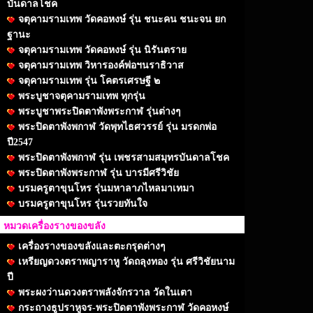
บันดาลโชค
จตุคามรามเทพ วัดคอหงษ์ รุ่น ชนะคน ชนะจน ยก
ฐานะ
จตุคามรามเทพ วัดคอหงษ์ รุ่น นิรันตราย
จตุคามรามเทพ วิหารองค์พ่อฯนราธิวาส
จตุคามรามเทพ รุ่น โคตรเศรษฐี ๒
พระบูชาจตุคามรามเทพ ทุกรุ่น
พระบูชาพระปิดตาพังพระกาฬ รุ่นต่างๆ
พระปิดตาพังพกาฬ วัดพุทไธศวรรย์ รุ่น มรดกพ่อ
ปี2547
พระปิดตาพังพกาฬ รุ่น เพชรสามสมุทรบันดาลโชค
พระปิดตาพังพระกาฬ รุ่น บารมีศรีวิชัย
บรมครูตาขุนโหร รุ่นมหาลาภไหลมาเทมา
บรมครูตาขุนโหร รุ่นรวยทันใจ
หมวดเครื่องรางของขลัง
เครื่องรางของขลังและตะกรุดต่างๆ
เหรียญดวงตราพญาราหู วัดถลุงทอง รุ่น ศรีวิชัยนาม
ปี
พระผงว่านดวงตราพลังจักรวาล วัดในเตา
กระถางธูปราหูจร-พระปิดตาพังพระกาฬ วัดคอหงษ์