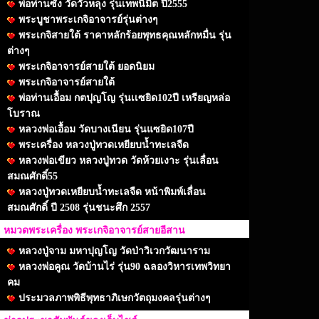
พ่อท่านซัง วัดวัวหลุง รุ่นเทพนิมิต ปี2555
พระบูชาพระเกจิอาจารย์รุ่นต่างๆ
พระเกจิสายใต้ ราคาหลักร้อยพุทธคุณหลักหมื่น รุ่น
ต่างๆ
พระเกจิอาจารย์สายใต้ ยอดนิยม
พระเกจิอาจารย์สายใต้
พ่อท่านเอื้อม กตปุญโญ รุ่นเเซยิด102ปี เหรียญหล่อ
โบราณ
หลวงพ่อเอื้อม วัดบางเนียน รุ่นแซยิด107ปี
พระเครื่อง หลวงปู่ทวดเหยียบน้ำทะเลจืด
หลวงพ่อเขียว หลวงปู่ทวด วัดห้วยเงาะ รุ่นเลื่อน
สมณศักดิ์55
หลวงปู่ทวดเหยียบน้ำทะเลจืด หน้าพิมพ์เลื่อน
สมณศักดิ์ ปี 2508 รุ่นชนะศึก 2557
หมวดพระเครื่อง พระเกจิอาจารย์สายอีสาน
หลวงปู่จาม มหาปุญโญ วัดป่าวิเวกวัฒนาราม
หลวงพ่อคูณ วัดบ้านไร่ รุ่น90 ฉลองวิหารเทพวิทยา
คม
ประมวลภาพพิธีพุทธาภิเษกวัตถุมงคลรุ่นต่างๆ