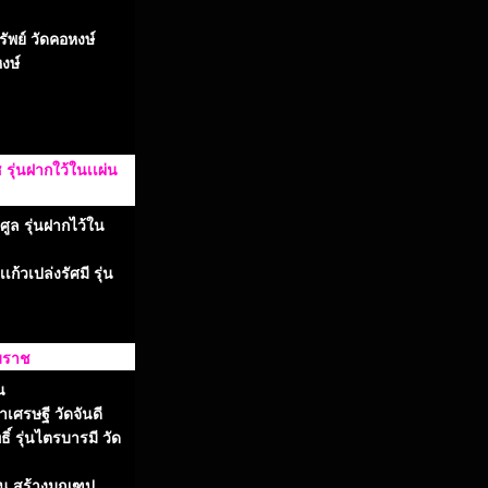
ัพย์ วัดคอหงษ์
งษ์
ุ่นฝากใว้ในเเผ่น
ูล รุ่นฝากไว้ใน
้วเปล่งรัศมี รุ่น
รมราช
น
าเศรษฐี วัดจันดี
์ รุ่นไตรบารมี วัด
รุ่น สร้างมณฑป