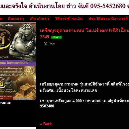
รก
ติดต่อเรา
เกี่ยวกับเรา
วิธีการชำระเงิน
ประวัติพระเกจิอาจารย์
เหรียญจตุคามรามเทพ โมเน่ร์ เดอปารีส์ เนื้อ
2549
เหรียญจตุคามรามเทพ รุ่นสมบัติจักพรรดิ์ ผลิตที่โ
ฝรั่งเศส...เนื้อนวะโลหะหมายเลข
เช่าบูชาเหรียญละ 4,000 บาท สอบถาม ณํฐนันท์พระเ
 ดอทคอม
9582480
« Back