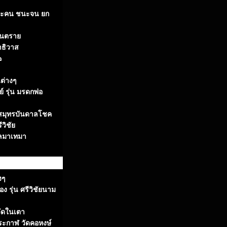
ชนะคน ชนะจน ยก
รันตราย
าธิวาส
๒
ต่างๆ
 รุ่น มรดกพ่อ
มสมุทรบันดาลโชค
วิชัย
หลมาเทมา
งๆ
 รุ่น ศรีวิชัยนาม
ัดในเตา
ระกาฬ วัดคอหงษ์