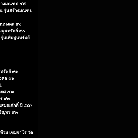
สร้างมณฑป ๕๕
รณ รุ่นสร้างมณฑป
วัฒนมงคล ๙๐
่มพูนทรัพย์ ๙๐
่นเพิ่มพูนทรัพย์
บทรัพย์ ๙๑
มงคล ๙๑
1
ัดยศ ๕๗
พร ๙๓
นสมณศักดิ์ ปี 2557
จริญพร ๙๓
่ท้วม เขมจาโร วัด