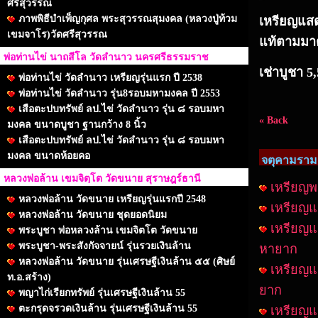
ศรีสุวรรณ
ภาพพิธีบำเพ็ญกุศล พระสุวรรณสุมงคล (หลวงปู่ท้วม
เหรียญแสตม
เขมจาโร)วัดศรีสุวรรณ
แท้ตามม
พ่อท่านไข่ นาถสีโล วัดลำนาว นครศรีธรรมราช
เช่าบูชา 5
พ่อท่านไข่ วัดลำนาว เหรียญรุ่นแรก ปี 2538
พ่อท่านไข่ วัดลำนาว รุ่น8รอบมหามงคล ปี 2553
เสือตะปบทรัพย์ ลป.ไข่ วัดลำนาว รุ่น ๘ รอบมหา
« Back
มงคล ขนาดบูชา ฐานกว้าง 8 นิ้ว
เสือตะปบทรัพย์ ลป.ไข่ วัดลำนาว รุ่น ๘ รอบมหา
มงคล ขนาดห้อยคอ
จตุคามรามเ
หลวงพ่อล้าน เขมจิตฺโต วัดขนาย สุราษฎร์ธานี
เหรียญพร
หลวงพ่อล้าน วัดขนาย เหรียญรุ่นแรกปี 2548
เหรียญแส
หลวงพ่อล้าน วัดขนาย ชุดยอดนิยม
เหรียญแส
พระบูชา พ่อหลวงล้าน เขมจิตโต วัดขนาย
พระบูชา-พระสังกัจจายน์ รุ่นรวยเงินล้าน
หายาก
หลวงพ่อล้าน วัดขนาย รุ่นเศรษฐีเงินล้าน ๕๕ (ศิษย์
เหรียญแส
ท.อ.สร้าง)
ยาก
พญาไก่เรียกทรัพย์ รุ่นเศรษฐีเงินล้าน 55
ตะกรุดจรวดเงินล้าน รุ่นเศรษฐีเงินล้าน 55
เหรียญแส