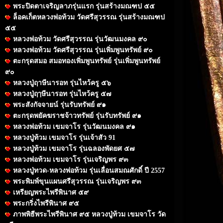
พระปิดตาเจริญลาภรุ่นแรก รุ่นสร้างมณฑป ๕๕
ล็อคเก็ตหลวงพ่อท้วม วัดศรีสุวรรณ รุ่นสร้างมณฑป
๕๕
หลวงพ่อท้วม วัดศรีสุวรรณ รุ่นวัฒนมงคล ๙๐
หลวงพ่อท้วม วัดศรีสุวรรณ รุ่นเพิ่มพูนทรัพย์ ๙๐
ตะกรุดสมอ สมอทองเพิ่มพูนทรัพย์ รุ่นเพิ่มพูนทรัพย์
๙๐
หลวงปู่ฤาษีนารอท รุ่นไหว้ครู ๕๖
หลวงปู่ฤๅษีนารอท รุ่นไหว้ครู ๕๗
พระสังกัจจายน์ รุ่นรับทรัพย์ ๙๑
ตะกรุดพยัคฆราชจ้าวทรัพย์ รุ่นรับทรัพย์ ๙๑
หลวงพ่อท้วม เขมจาโร รุ่นวัฒนมงคล ๙๑
หลวงปู่ท้วม เขมจาโร รุ่นเจ้าสัว 91
หลวงปู่ท้วม เขมจาโร รุ่นฉลองพัดยศ ๕๗
หลวงพ่อท้วม เขมจาโร รุ่นเจริญพร ๙๓
หลวงปู่ทวด-หลวงพ่อท้วม รุ่นเลื่อนสมณศักดิ์ ปี 2557
พระพิมพ์ขุนแผนศรีสุวรรณ รุ่นเจริญพร ๙๓
เหรียญพระไพรีพินาศ ๕๙
พระกริ่งไพรีพินาศ ๙๕
ภาพพิธีพระไพรีพินาศ ๙๕ หลวงปู่ท้วม เขมจาโร วัด