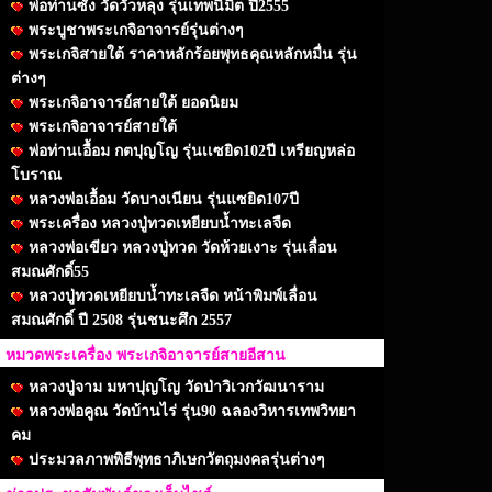
พ่อท่านซัง วัดวัวหลุง รุ่นเทพนิมิต ปี2555
พระบูชาพระเกจิอาจารย์รุ่นต่างๆ
พระเกจิสายใต้ ราคาหลักร้อยพุทธคุณหลักหมื่น รุ่น
ต่างๆ
พระเกจิอาจารย์สายใต้ ยอดนิยม
พระเกจิอาจารย์สายใต้
พ่อท่านเอื้อม กตปุญโญ รุ่นเเซยิด102ปี เหรียญหล่อ
โบราณ
หลวงพ่อเอื้อม วัดบางเนียน รุ่นแซยิด107ปี
พระเครื่อง หลวงปู่ทวดเหยียบน้ำทะเลจืด
หลวงพ่อเขียว หลวงปู่ทวด วัดห้วยเงาะ รุ่นเลื่อน
สมณศักดิ์55
หลวงปู่ทวดเหยียบน้ำทะเลจืด หน้าพิมพ์เลื่อน
สมณศักดิ์ ปี 2508 รุ่นชนะศึก 2557
หมวดพระเครื่อง พระเกจิอาจารย์สายอีสาน
หลวงปู่จาม มหาปุญโญ วัดป่าวิเวกวัฒนาราม
หลวงพ่อคูณ วัดบ้านไร่ รุ่น90 ฉลองวิหารเทพวิทยา
คม
ประมวลภาพพิธีพุทธาภิเษกวัตถุมงคลรุ่นต่างๆ