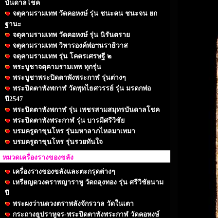
บันดาลโชค
จตุคามรามเทพ วัดคอหงษ์ รุ่น ชนะคน ชนะจน ยก
ฐานะ
จตุคามรามเทพ วัดคอหงษ์ รุ่น นิรันตราย
จตุคามรามเทพ วิหารองค์พ่อฯนราธิวาส
จตุคามรามเทพ รุ่น โคตรเศรษฐี ๒
พระบูชาจตุคามรามเทพ ทุกรุ่น
พระบูชาพระปิดตาพังพระกาฬ รุ่นต่างๆ
พระปิดตาพังพกาฬ วัดพุทไธศวรรย์ รุ่น มรดกพ่อ
ปี2547
พระปิดตาพังพกาฬ รุ่น เพชรสามสมุทรบันดาลโชค
พระปิดตาพังพระกาฬ รุ่น บารมีศรีวิชัย
บรมครูตาขุนโหร รุ่นมหาลาภไหลมาเทมา
บรมครูตาขุนโหร รุ่นรวยทันใจ
หมวดเครื่องรางของขลัง
เครื่องรางของขลังและตะกรุดต่างๆ
เหรียญดวงตราพญาราหู วัดถลุงทอง รุ่น ศรีวิชัยนาม
ปี
พระผงว่านดวงตราพลังจักรวาล วัดในเตา
กระถางธูปราหูจร-พระปิดตาพังพระกาฬ วัดคอหงษ์