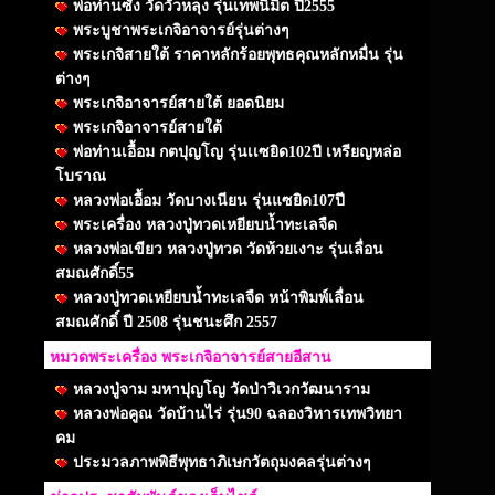
พ่อท่านซัง วัดวัวหลุง รุ่นเทพนิมิต ปี2555
พระบูชาพระเกจิอาจารย์รุ่นต่างๆ
พระเกจิสายใต้ ราคาหลักร้อยพุทธคุณหลักหมื่น รุ่น
ต่างๆ
พระเกจิอาจารย์สายใต้ ยอดนิยม
พระเกจิอาจารย์สายใต้
พ่อท่านเอื้อม กตปุญโญ รุ่นเเซยิด102ปี เหรียญหล่อ
โบราณ
หลวงพ่อเอื้อม วัดบางเนียน รุ่นแซยิด107ปี
พระเครื่อง หลวงปู่ทวดเหยียบน้ำทะเลจืด
หลวงพ่อเขียว หลวงปู่ทวด วัดห้วยเงาะ รุ่นเลื่อน
สมณศักดิ์55
หลวงปู่ทวดเหยียบน้ำทะเลจืด หน้าพิมพ์เลื่อน
สมณศักดิ์ ปี 2508 รุ่นชนะศึก 2557
หมวดพระเครื่อง พระเกจิอาจารย์สายอีสาน
หลวงปู่จาม มหาปุญโญ วัดป่าวิเวกวัฒนาราม
หลวงพ่อคูณ วัดบ้านไร่ รุ่น90 ฉลองวิหารเทพวิทยา
คม
ประมวลภาพพิธีพุทธาภิเษกวัตถุมงคลรุ่นต่างๆ