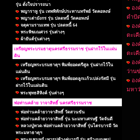
รุ่น ดั่งใจปรารถนา
องค
พญาราหู รุ่น เทพพิทักษ์ประทานทรัพย์ วัดคอหงษ์
ดำปั
พญาเต่ามังกร รุ่น ปลดหนี้ วัดคอหงษ์
จตุคามรามเทพ รุ่น ปลดหนี้ 64
องค
พระพิฆเณศวร รุ่นต่างๆ
ตะเคี
ผ้ายันต์รุ่นต่างๆ
องค
เหรียญพระบรมธาตุนครศรีธรรมราช รุ่นฝากใว้ในเเผ่น
ตะเคี
ดิน
องค
เหรียญพระบรมธาตุฯ พิมพ์ยอดตรีศูล รุ่นฝากไว้ใน
ว่านข
แผ่นดิน
เหรียญพระบรมธาตุฯ พิมพ์ยอดลูกเเก้วเปล่งรัศมี รุ่น
องค
ฝากไว้ในแผ่นดิน
มหาว
พระพุทธสิหิงค์ รุ่นต่างๆ
พ่อท่านคล้าย วาจาสิทธิ์ นครศรีธรรมราช
พ่อท่านคล้ายวาจาสิทธิ์ วัดสวนขัน
พ่อท่านคล้ายวาจาสิทธิ์ รุ่น นะมหาเศรษฐี วัดจันดี
หลวงปู่ทวด-พ่อท่านคล้ายวาจาสิทธิ์ รุ่นไตรบารมี วัด
พระมหาธาตุฯ
พระอุเชนทร์ เทวรูปช้างคู่บารมี รุ่น สร้างมณฑป