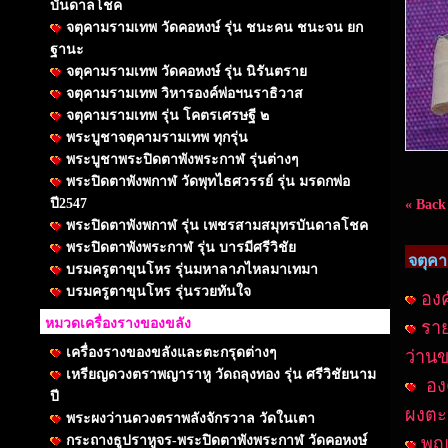
บันดาลโชค
จตุคามรามเทพ วัดคอหงษ์ รุ่น ชนะคน ชนะจน ยก
ฐานะ
จตุคามรามเทพ วัดคอหงษ์ รุ่น นิรันตราย
จตุคามรามเทพ วิหารองค์พ่อฯนราธิวาส
จตุคามรามเทพ รุ่น โคตรเศรษฐี ๒
พระบูชาจตุคามรามเทพ ทุกรุ่น
พระบูชาพระปิดตาพังพระกาฬ รุ่นต่างๆ
พระปิดตาพังพกาฬ วัดพุทไธศวรรย์ รุ่น มรดกพ่อ
ปี2547
« Back
พระปิดตาพังพกาฬ รุ่น เพชรสามสมุทรบันดาลโชค
พระปิดตาพังพระกาฬ รุ่น บารมีศรีวิชัย
จตุคา
บรมครูตาขุนโหร รุ่นมหาลาภไหลมาเทมา
บรมครูตาขุนโหร รุ่นรวยทันใจ
องค
หมวดเครื่องรางของขลัง
ราย
เครื่องรางของขลังและตะกรุดต่างๆ
ว่าน
เหรียญดวงตราพญาราหู วัดถลุงทอง รุ่น ศรีวิชัยนาม
องค
ปี
ผงตะ
พระผงว่านดวงตราพลังจักรวาล วัดในเตา
กระถางธูปราหูจร-พระปิดตาพังพระกาฬ วัดคอหงษ์
พญา