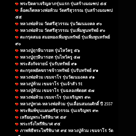
พระปิดตาเจริญลาภรุ่นแรก รุ่นสร้างมณฑป ๕๕
ล็อคเก็ตหลวงพ่อท้วม วัดศรีสุวรรณ รุ่นสร้างมณฑป
๕๕
หลวงพ่อท้วม วัดศรีสุวรรณ รุ่นวัฒนมงคล ๙๐
หลวงพ่อท้วม วัดศรีสุวรรณ รุ่นเพิ่มพูนทรัพย์ ๙๐
ตะกรุดสมอ สมอทองเพิ่มพูนทรัพย์ รุ่นเพิ่มพูนทรัพย์
๙๐
หลวงปู่ฤาษีนารอท รุ่นไหว้ครู ๕๖
หลวงปู่ฤๅษีนารอท รุ่นไหว้ครู ๕๗
พระสังกัจจายน์ รุ่นรับทรัพย์ ๙๑
ตะกรุดพยัคฆราชจ้าวทรัพย์ รุ่นรับทรัพย์ ๙๑
หลวงพ่อท้วม เขมจาโร รุ่นวัฒนมงคล ๙๑
หลวงปู่ท้วม เขมจาโร รุ่นเจ้าสัว 91
หลวงปู่ท้วม เขมจาโร รุ่นฉลองพัดยศ ๕๗
หลวงพ่อท้วม เขมจาโร รุ่นเจริญพร ๙๓
หลวงปู่ทวด-หลวงพ่อท้วม รุ่นเลื่อนสมณศักดิ์ ปี 2557
พระพิมพ์ขุนแผนศรีสุวรรณ รุ่นเจริญพร ๙๓
เหรียญพระไพรีพินาศ ๕๙
พระกริ่งไพรีพินาศ ๙๕
ภาพพิธีพระไพรีพินาศ ๙๕ หลวงปู่ท้วม เขมจาโร วัด